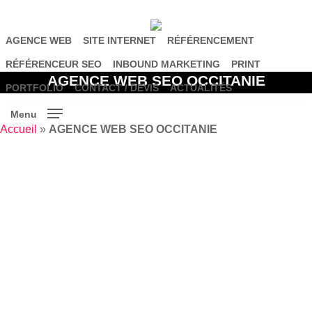
Skip
to
main
AGENCE WEB
SITE INTERNET
RÉFÉRENCEMENT
content
RÉFÉRENCEUR SEO
INBOUND MARKETING
PRINT
AGENCE WEB SEO OCCITANIE
PORTFOLIO
CONTACT / DEVIS
ACTUALITÉS
Menu
Accueil
»
AGENCE WEB SEO OCCITANIE