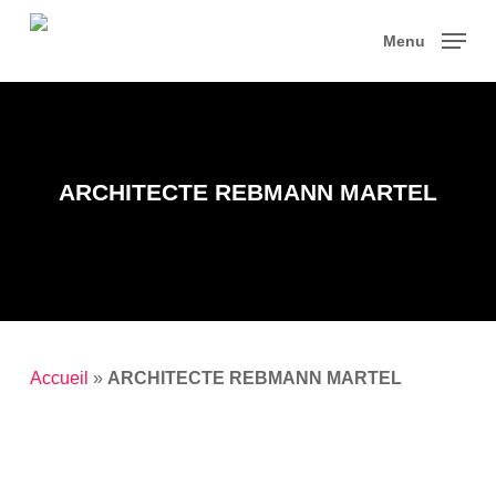
Skip
to
Menu
main
content
ARCHITECTE REBMANN MARTEL
Accueil
»
ARCHITECTE REBMANN MARTEL