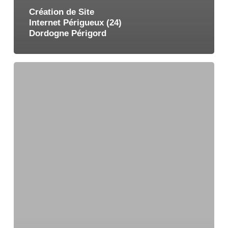
Création de Site
Internet Périgueux (24)
Dordogne Périgord
Création
de
Site
Internet
Sarlat-
la-
Canéda
(24)
Dordogne
Périgord