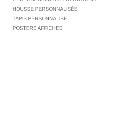
HOUSSE PERSONNALISÉE
TAPIS PERSONNALISÉ
POSTERS AFFICHES
sif ▷Marketing…?
CONTACTEZ-NOUS
AGENCE MARKETING DIGITALE
GIGNAC (46)
LE LOT