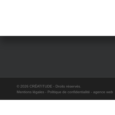
GRAPHISTE
HOUSSE
de
CONTACT
TAPIS P
communication
COOKIES
POSTERS
© 2026 CRÉATITUDE - Droits réservés.
Mentions légales
-
Politique de confidentialité
-
agence web