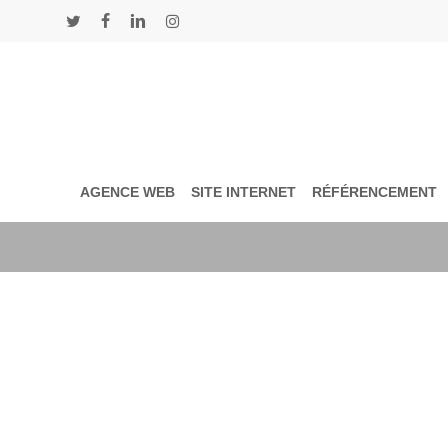
Skip
to
twitter
facebook
linkedin
instagram
main
content
AGENCE WEB
SITE INTERNET
RÉFÉRENCEMENT
Tag
Relations publiques