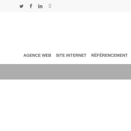
Skip
to
twitter
facebook
linkedin
instagram
main
content
AGENCE WEB
SITE INTERNET
RÉFÉRENCEMENT
Tag
Rocamadour