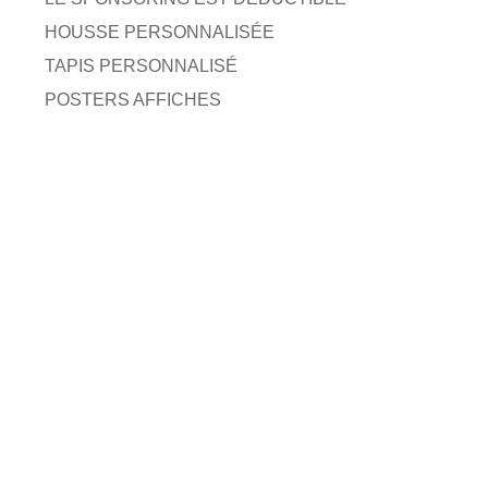
HOUSSE PERSONNALISÉE
TAPIS PERSONNALISÉ
POSTERS AFFICHES
sif ▷Marketing…?
CONTACTEZ-NOUS
AGENCE MARKETING DIGITALE
GIGNAC (46)
LE LOT