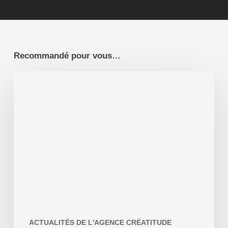
Recommandé pour vous…
Pourquoi
faire
appel
à
un
graphiste
?
ACTUALITÉS DE L'AGENCE CRÉATITUDE