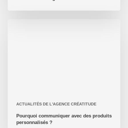
Pourquoi
communiquer
avec
des
produits
personnalisés
?
ACTUALITÉS DE L'AGENCE CRÉATITUDE
Pourquoi communiquer avec des produits
personnalisés ?