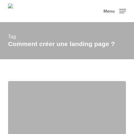
Skip
to
Menu
main
content
Tag
Comment créer une landing page ?
Pourquoi
faire
une
landing
page
?