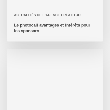
ACTUALITÉS DE L'AGENCE CRÉATITUDE
Le photocall avantages et intérêts pour
les sponsors
Création
de
Site
Internet
Saint-
Céré
(46)
le
Lot
dans
le