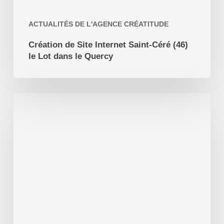
Quercy
ACTUALITÉS DE L'AGENCE CRÉATITUDE
Création de Site Internet Saint-Céré (46)
le Lot dans le Quercy
Qu’est-
ce
qu’un
tapis
environnemental
?