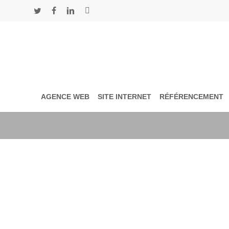
Skip
to
twitter
facebook
linkedin
instagram
main
content
AGENCE WEB
SITE INTERNET
RÉFÉRENCEMENT
Tag
référenceur freelance