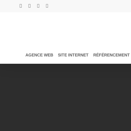
Skip
to
twitter
facebook
linkedin
instagram
main
content
AGENCE WEB
SITE INTERNET
RÉFÉRENCEMENT