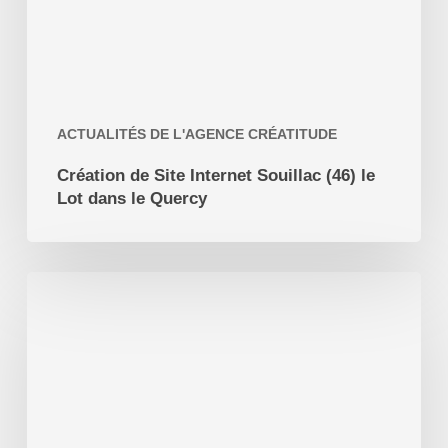
Lot
dans
le
Quercy
ACTUALITÉS DE L'AGENCE CRÉATITUDE
Création de Site Internet Souillac (46) le
Lot dans le Quercy
Pourquoi
créer
un
site
web
avec
WordPress
?