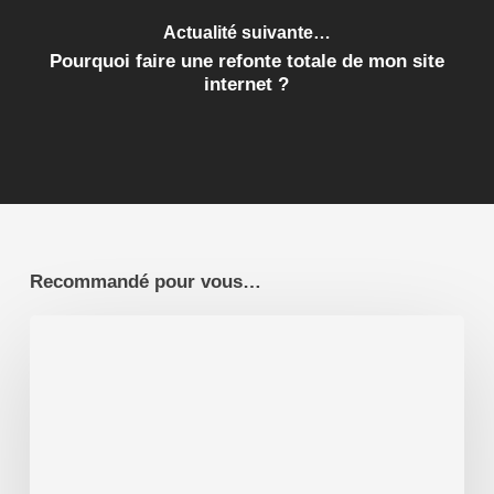
Actualité suivante…
Pourquoi faire une refonte totale de mon site
internet ?
Recommandé pour vous…
Création
de
Site
Internet
Souillac
(46)
le