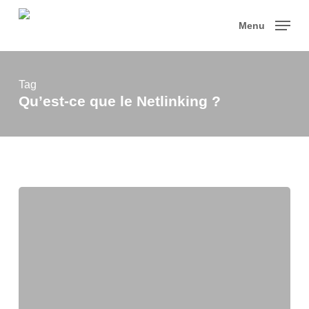
Skip
to
Menu
main
content
Tag
Qu’est-ce que le Netlinking ?
Qu’est-
ce
que
le
Netlinking
?