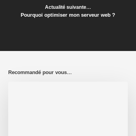
Actualité suivante…
Pourquoi optimiser mon serveur web ?
Recommandé pour vous…
Site
internet
payant
ou
site
internet
gratuit
?