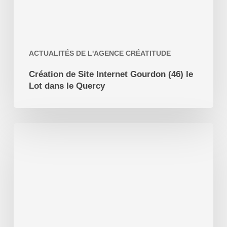
dans
le
Quercy
ACTUALITÉS DE L'AGENCE CRÉATITUDE
Création de Site Internet Gourdon (46) le
Lot dans le Quercy
A
quoi
sert
l’intelligence
artificielle
pour
un
référenceur
seo