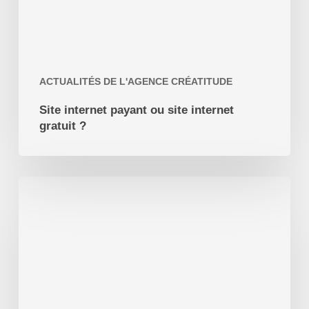
ACTUALITÉS DE L'AGENCE CRÉATITUDE
Site internet payant ou site internet
gratuit ?
Création
de
Site
Internet
Gourdon
(46)
le
Lot