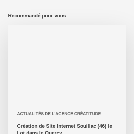
Recommandé pour vous…
Création
de
Site
Internet
Souillac
(46)
le
Lot
dans
le
Quercy
ACTUALITÉS DE L'AGENCE CRÉATITUDE
Création de Site Internet Souillac (46) le
Lot dans le Quercy