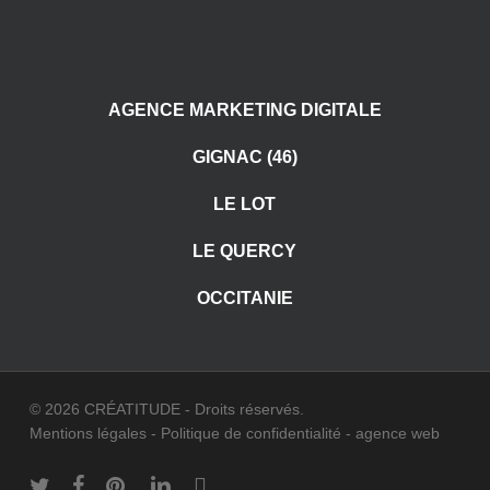
AGENCE MARKETING DIGITALE
GIGNAC (46)
LE LOT
LE QUERCY
OCCITANIE
© 2026 CRÉATITUDE - Droits réservés.
Mentions légales
-
Politique de confidentialité
-
agence web
twitter
facebook
pinterest
linkedin
instagram