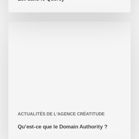
Qu’est-
ce
que
le
Domain
Authority
?
ACTUALITÉS DE L'AGENCE CRÉATITUDE
Qu’est-ce que le Domain Authority ?