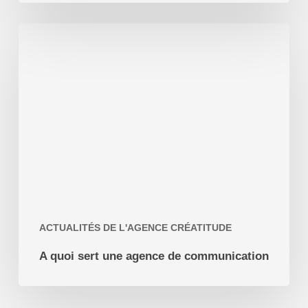
A
quoi
sert
une
agence
de
communication
ACTUALITÉS DE L'AGENCE CRÉATITUDE
A quoi sert une agence de communication