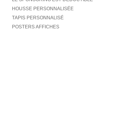
HOUSSE PERSONNALISÉE
TAPIS PERSONNALISÉ
POSTERS AFFICHES
sif ▷Marketing…?
CONTACTEZ-NOUS
AGENCE MARKETING DIGITALE
GIGNAC (46)
LE LOT