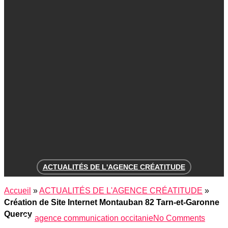
ACTUALITÉS DE L'AGENCE CRÉATITUDE
Création de Site Internet Montauban 82
Accueil
»
ACTUALITÉS DE L'AGENCE CRÉATITUDE
»
Tarn-et-Garonne Quercy
Création de Site Internet Montauban 82 Tarn-et-Garonne
Quercy
By
agence communication occitanie
No Comments