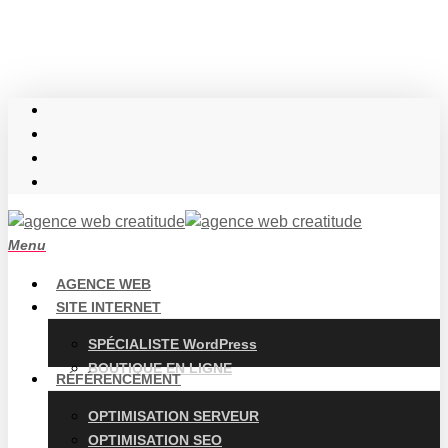
Skip
to
main
content
twitter
facebook
linkedin
instagram
Menu
AGENCE WEB
SITE INTERNET
SPÉCIALISTE WordPress
BOUTIQUE EN LIGNE
RÉFÉRENCEMENT
OPTIMISATION SERVEUR
OPTIMISATION SEO